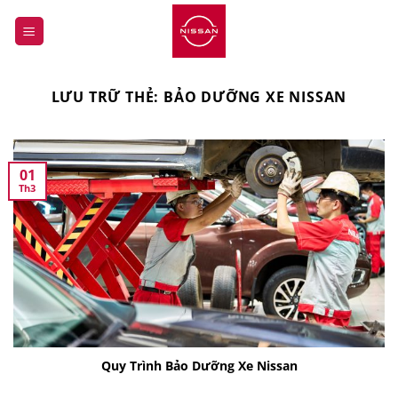
Bỏ
qua
nội
dung
LƯU TRỮ THẺ:
BẢO DƯỠNG XE NISSAN
01
Th3
Quy Trình Bảo Dưỡng Xe Nissan