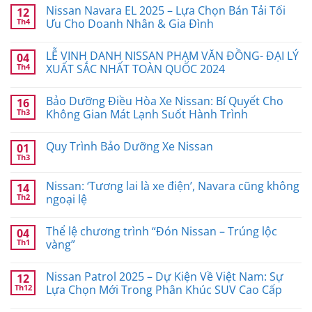
Nissan Navara EL 2025 – Lựa Chọn Bán Tải Tối
12
Th4
Ưu Cho Doanh Nhân & Gia Đình
LỄ VINH DANH NISSAN PHẠM VĂN ĐỒNG- ĐẠI LÝ
04
Th4
XUẤT SẮC NHẤT TOÀN QUỐC 2024
Bảo Dưỡng Điều Hòa Xe Nissan: Bí Quyết Cho
16
Th3
Không Gian Mát Lạnh Suốt Hành Trình
Quy Trình Bảo Dưỡng Xe Nissan
01
Th3
Nissan: ‘Tương lai là xe điện’, Navara cũng không
14
Th2
ngoại lệ
Thể lệ chương trình “Đón Nissan – Trúng lộc
04
Th1
vàng”
Nissan Patrol 2025 – Dự Kiện Về Việt Nam: Sự
12
Th12
Lựa Chọn Mới Trong Phân Khúc SUV Cao Cấp