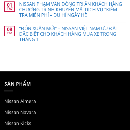
NISSAN PHẠM VĂN ĐỒNG TRI ÂN KHÁCH HÀNG
01
Th7
CHƯƠNG TRÌNH KHUYẾN MÃI DỊCH VỤ “KIỂM
TRA MIỄN PHÍ – DU HÍ NGÀY HÈ
“ĐÓN XUÂN MỚI” – NISSAN VIỆT NAM ƯU ĐÃI
08
Th1
ĐẶC BIỆT CHO KHÁCH HÀNG MUA XE TRONG
THÁNG 1
SẢN PHẨM
Nissan Almera
Nissan Navara
Nissan Kicks