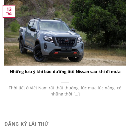
13
Th3
Những lưu ý khi bảo dưỡng ôtô Nissan sau khi đi mưa
Thời tiết ở Việt Nam rất thất thường, lúc mưa lúc nắng, có
những thời [...]
ĐĂNG KÝ LÁI THỬ