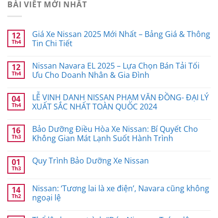
BÀI VIẾT MỚI NHẤT
Giá Xe Nissan 2025 Mới Nhất – Bảng Giá & Thông
12
Th4
Tin Chi Tiết
Nissan Navara EL 2025 – Lựa Chọn Bán Tải Tối
12
Th4
Ưu Cho Doanh Nhân & Gia Đình
LỄ VINH DANH NISSAN PHẠM VĂN ĐỒNG- ĐẠI LÝ
04
Th4
XUẤT SẮC NHẤT TOÀN QUỐC 2024
Bảo Dưỡng Điều Hòa Xe Nissan: Bí Quyết Cho
16
Th3
Không Gian Mát Lạnh Suốt Hành Trình
Quy Trình Bảo Dưỡng Xe Nissan
01
Th3
Nissan: ‘Tương lai là xe điện’, Navara cũng không
14
Th2
ngoại lệ