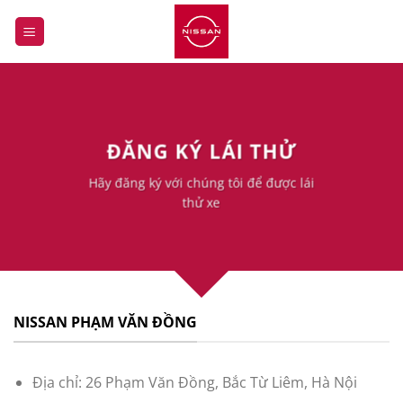
Bỏ
qua
nội
dung
ĐĂNG KÝ LÁI THỬ
Hãy đăng ký với chúng tôi để được lái
thử xe
NISSAN PHẠM VĂN ĐỒNG
Địa chỉ: 26 Phạm Văn Đồng, Bắc Từ Liêm, Hà Nội