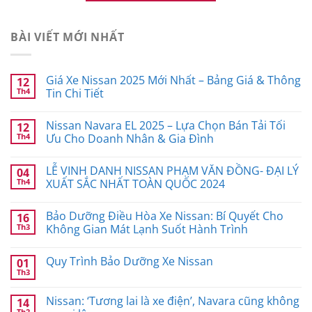
BÀI VIẾT MỚI NHẤT
Giá Xe Nissan 2025 Mới Nhất – Bảng Giá & Thông
12
Th4
Tin Chi Tiết
Nissan Navara EL 2025 – Lựa Chọn Bán Tải Tối
12
Th4
Ưu Cho Doanh Nhân & Gia Đình
LỄ VINH DANH NISSAN PHẠM VĂN ĐỒNG- ĐẠI LÝ
04
Th4
XUẤT SẮC NHẤT TOÀN QUỐC 2024
Bảo Dưỡng Điều Hòa Xe Nissan: Bí Quyết Cho
16
Th3
Không Gian Mát Lạnh Suốt Hành Trình
Quy Trình Bảo Dưỡng Xe Nissan
01
Th3
Nissan: ‘Tương lai là xe điện’, Navara cũng không
14
Th2