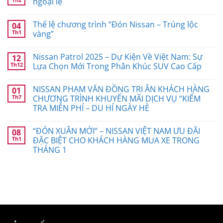
ngoại lệ
Thể lệ chương trình “Đón Nissan – Trúng lộc
04
Th1
vàng”
Nissan Patrol 2025 – Dự Kiện Về Việt Nam: Sự
12
Th12
Lựa Chọn Mới Trong Phân Khúc SUV Cao Cấp
NISSAN PHẠM VĂN ĐỒNG TRI ÂN KHÁCH HÀNG
01
Th7
CHƯƠNG TRÌNH KHUYẾN MÃI DỊCH VỤ “KIỂM
TRA MIỄN PHÍ – DU HÍ NGÀY HÈ
“ĐÓN XUÂN MỚI” – NISSAN VIỆT NAM ƯU ĐÃI
08
Th1
ĐẶC BIỆT CHO KHÁCH HÀNG MUA XE TRONG
THÁNG 1