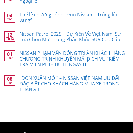
ngoại lệ
Thể lệ chương trình “Đón Nissan – Trúng lộc
04
Th1
vàng”
Nissan Patrol 2025 – Dự Kiện Về Việt Nam: Sự
12
Th12
Lựa Chọn Mới Trong Phân Khúc SUV Cao Cấp
NISSAN PHẠM VĂN ĐỒNG TRI ÂN KHÁCH HÀNG
01
Th7
CHƯƠNG TRÌNH KHUYẾN MÃI DỊCH VỤ “KIỂM
TRA MIỄN PHÍ – DU HÍ NGÀY HÈ
“ĐÓN XUÂN MỚI” – NISSAN VIỆT NAM ƯU ĐÃI
08
Th1
ĐẶC BIỆT CHO KHÁCH HÀNG MUA XE TRONG
THÁNG 1