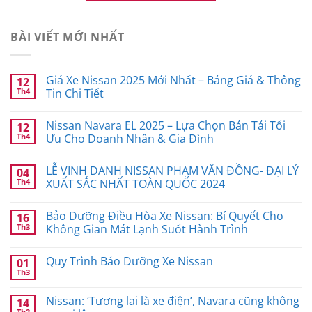
BÀI VIẾT MỚI NHẤT
Giá Xe Nissan 2025 Mới Nhất – Bảng Giá & Thông
12
Th4
Tin Chi Tiết
Nissan Navara EL 2025 – Lựa Chọn Bán Tải Tối
12
Th4
Ưu Cho Doanh Nhân & Gia Đình
LỄ VINH DANH NISSAN PHẠM VĂN ĐỒNG- ĐẠI LÝ
04
Th4
XUẤT SẮC NHẤT TOÀN QUỐC 2024
Bảo Dưỡng Điều Hòa Xe Nissan: Bí Quyết Cho
16
Th3
Không Gian Mát Lạnh Suốt Hành Trình
Quy Trình Bảo Dưỡng Xe Nissan
01
Th3
Nissan: ‘Tương lai là xe điện’, Navara cũng không
14
Th2