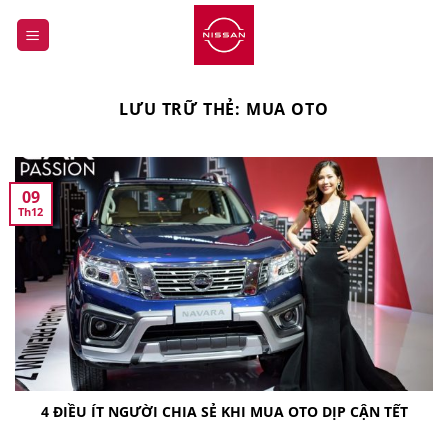
Bỏ
qua
nội
dung
LƯU TRỮ THẺ:
MUA OTO
09
Th12
4 ĐIỀU ÍT NGƯỜI CHIA SẺ KHI MUA OTO DỊP CẬN TẾT