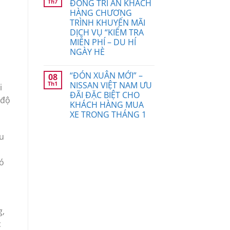
Th7
ĐỒNG TRI ÂN KHÁCH
HÀNG CHƯƠNG
TRÌNH KHUYẾN MÃI
DỊCH VỤ “KIỂM TRA
MIỄN PHÍ – DU HÍ
NGÀY HÈ
“ĐÓN XUÂN MỚI” –
08
Th1
NISSAN VIỆT NAM ƯU
i
ĐÃI ĐẶC BIỆT CHO
 độ
KHÁCH HÀNG MUA
XE TRONG THÁNG 1
ấu
ió
g,
c