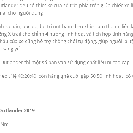
utlander đều có thiết kế cửa sổ trời phía trên giúp chiếc xe l
 mái cho người dùng
h 3 chấu, bọc da, bố trí nút bấm điều khiển âm thanh, liên 
ng X-trail cho chỉnh 4 hướng linh hoạt và tích hợp tính năn
hậu của xe cũng hỗ trợ chống chói tự động, giúp người lái t
h sáng yếu.
n Outlander thì một số bản vẫn sử dụng chất liệu nỉ cao cấp
heo tỉ lệ 40:20:40, còn hàng ghế cuối gập 50:50 linh hoạt, có 
 Outlander 2019
:
6 Nm