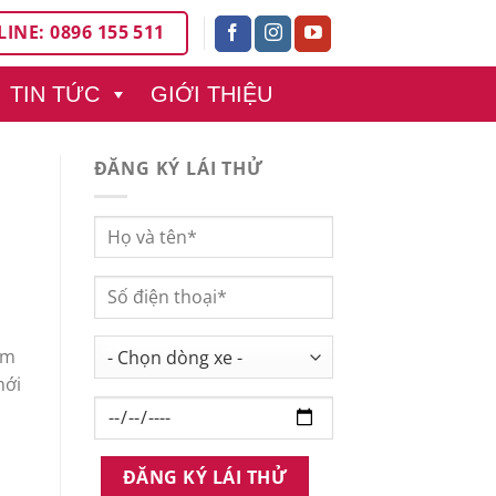
INE: 0896 155 511
TIN TỨC
GIỚI THIỆU
ĐĂNG KÝ LÁI THỬ
ăm
mới