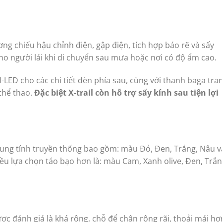
ơng chiếu hậu chỉnh điện, gập điện, tích hợp báo rẽ và sấy
ho người lái khi di chuyển sau mưa hoặc nơi có độ ẩm cao.
l-LED cho các chi tiết đèn phía sau, cùng với thanh baga tra
thể thao.
Đặc biệt X-trail còn hỗ trợ sấy kính sau tiện lợi
rung tính truyền thống bao gồm: màu Đỏ, Đen, Trắng, Nâu v
iều lựa chọn táo bạo hơn là: màu Cam, Xanh olive, Đen, Trắ
c đánh giá là khá rộng, chỗ để chân rộng rãi, thoải mái hơ