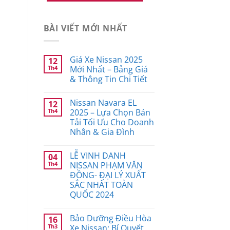
BÀI VIẾT MỚI NHẤT
Giá Xe Nissan 2025
12
Th4
Mới Nhất – Bảng Giá
& Thông Tin Chi Tiết
Nissan Navara EL
12
Th4
2025 – Lựa Chọn Bán
Tải Tối Ưu Cho Doanh
Nhân & Gia Đình
LỄ VINH DANH
04
Th4
NISSAN PHẠM VĂN
ĐỒNG- ĐẠI LÝ XUẤT
SẮC NHẤT TOÀN
QUỐC 2024
Bảo Dưỡng Điều Hòa
16
Th3
Xe Nissan: Bí Quyết