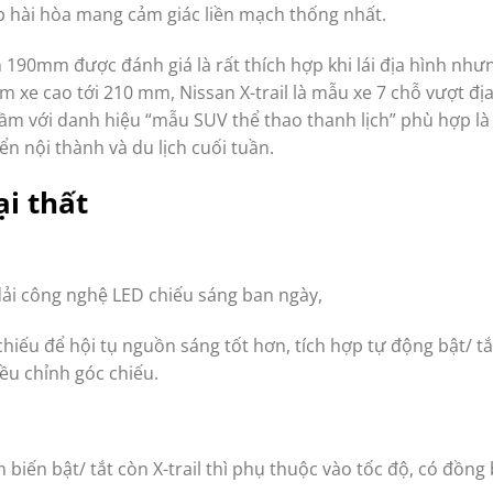
p hài hòa mang cảm giác liền mạch thống nhất.
190mm được đánh giá là rất thích hợp khi lái địa hình như
m xe cao tới 210 mm, Nissan X-trail là mẫu xe 7 chỗ vượt đị
tầm với danh hiệu “mẫu SUV thể thao thanh lịch” phù hợp là
ển nội thành và du lịch cuối tuần.
ại thất
 dải công nghệ LED chiếu sáng ban ngày,
hiếu để hội tụ nguồn sáng tốt hơn, tích hợp tự động bật/ tắ
iều chỉnh góc chiếu.
biến bật/ tắt còn X-trail thì phụ thuộc vào tốc độ, có đồng