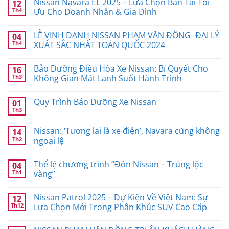
Nissan Navara EL 2025 – Lựa Chọn Bán Tải Tối
12
Th4
Ưu Cho Doanh Nhân & Gia Đình
LỄ VINH DANH NISSAN PHẠM VĂN ĐỒNG- ĐẠI LÝ
04
Th4
XUẤT SẮC NHẤT TOÀN QUỐC 2024
Bảo Dưỡng Điều Hòa Xe Nissan: Bí Quyết Cho
16
Th3
Không Gian Mát Lạnh Suốt Hành Trình
Quy Trình Bảo Dưỡng Xe Nissan
01
Th3
Nissan: ‘Tương lai là xe điện’, Navara cũng không
14
Th2
ngoại lệ
Thể lệ chương trình “Đón Nissan – Trúng lộc
04
Th1
vàng”
Nissan Patrol 2025 – Dự Kiện Về Việt Nam: Sự
12
Th12
Lựa Chọn Mới Trong Phân Khúc SUV Cao Cấp