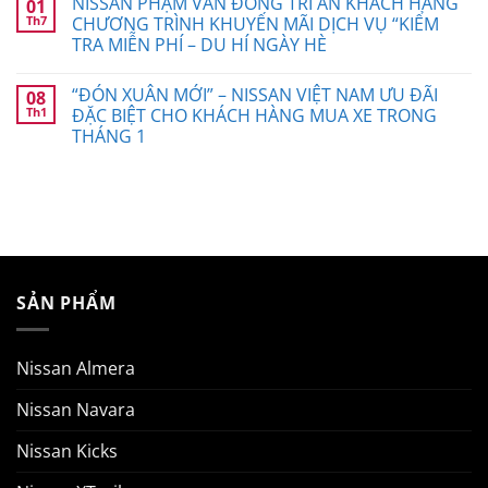
NISSAN PHẠM VĂN ĐỒNG TRI ÂN KHÁCH HÀNG
01
Th7
CHƯƠNG TRÌNH KHUYẾN MÃI DỊCH VỤ “KIỂM
TRA MIỄN PHÍ – DU HÍ NGÀY HÈ
“ĐÓN XUÂN MỚI” – NISSAN VIỆT NAM ƯU ĐÃI
08
Th1
ĐẶC BIỆT CHO KHÁCH HÀNG MUA XE TRONG
THÁNG 1
SẢN PHẨM
Nissan Almera
Nissan Navara
Nissan Kicks