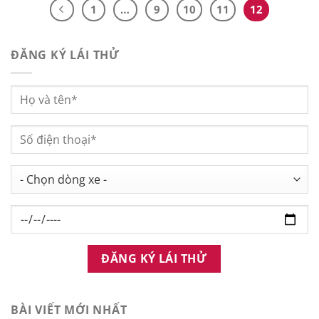
1
…
9
10
11
12
ĐĂNG KÝ LÁI THỬ
BÀI VIẾT MỚI NHẤT