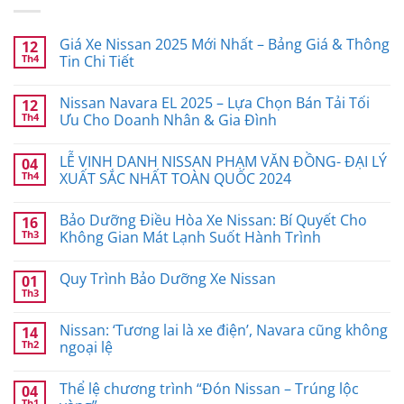
Giá Xe Nissan 2025 Mới Nhất – Bảng Giá & Thông
12
Th4
Tin Chi Tiết
Nissan Navara EL 2025 – Lựa Chọn Bán Tải Tối
12
Th4
Ưu Cho Doanh Nhân & Gia Đình
LỄ VINH DANH NISSAN PHẠM VĂN ĐỒNG- ĐẠI LÝ
04
Th4
XUẤT SẮC NHẤT TOÀN QUỐC 2024
Bảo Dưỡng Điều Hòa Xe Nissan: Bí Quyết Cho
16
Th3
Không Gian Mát Lạnh Suốt Hành Trình
Quy Trình Bảo Dưỡng Xe Nissan
01
Th3
Nissan: ‘Tương lai là xe điện’, Navara cũng không
14
Th2
ngoại lệ
Thể lệ chương trình “Đón Nissan – Trúng lộc
04
Th1