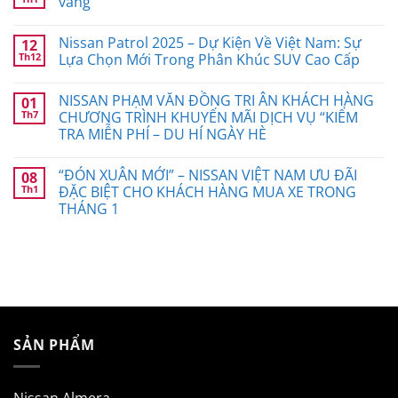
vàng”
Nissan Patrol 2025 – Dự Kiện Về Việt Nam: Sự
12
Th12
Lựa Chọn Mới Trong Phân Khúc SUV Cao Cấp
NISSAN PHẠM VĂN ĐỒNG TRI ÂN KHÁCH HÀNG
01
Th7
CHƯƠNG TRÌNH KHUYẾN MÃI DỊCH VỤ “KIỂM
TRA MIỄN PHÍ – DU HÍ NGÀY HÈ
“ĐÓN XUÂN MỚI” – NISSAN VIỆT NAM ƯU ĐÃI
08
Th1
ĐẶC BIỆT CHO KHÁCH HÀNG MUA XE TRONG
THÁNG 1
SẢN PHẨM