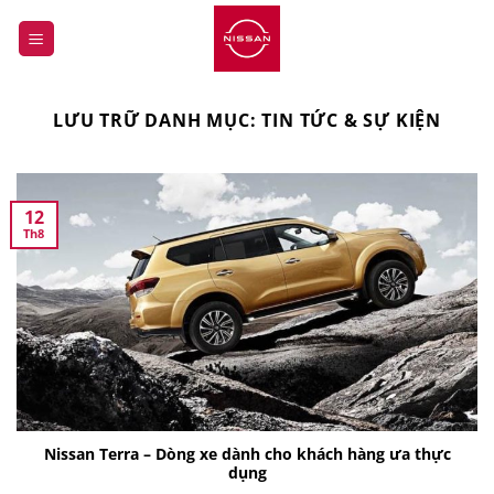
Bỏ
qua
nội
dung
LƯU TRỮ DANH MỤC:
TIN TỨC & SỰ KIỆN
12
Th8
Nissan Terra – Dòng xe dành cho khách hàng ưa thực
dụng