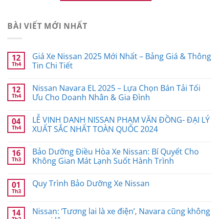
BÀI VIẾT MỚI NHẤT
Giá Xe Nissan 2025 Mới Nhất – Bảng Giá & Thông
12
Th4
Tin Chi Tiết
Nissan Navara EL 2025 – Lựa Chọn Bán Tải Tối
12
Th4
Ưu Cho Doanh Nhân & Gia Đình
LỄ VINH DANH NISSAN PHẠM VĂN ĐỒNG- ĐẠI LÝ
04
Th4
XUẤT SẮC NHẤT TOÀN QUỐC 2024
Bảo Dưỡng Điều Hòa Xe Nissan: Bí Quyết Cho
16
Th3
Không Gian Mát Lạnh Suốt Hành Trình
Quy Trình Bảo Dưỡng Xe Nissan
01
Th3
Nissan: ‘Tương lai là xe điện’, Navara cũng không
14
Th2