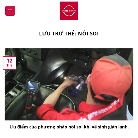
Bỏ
qua
nội
dung
LƯU TRỮ THẺ:
NỘI SOI
12
Th8
Ưu điểm của phương pháp nội soi khi vệ sinh giàn lạnh.