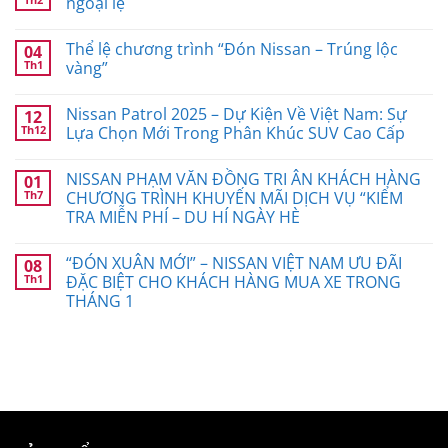
ngoại lệ
Thể lệ chương trình “Đón Nissan – Trúng lộc
04
Th1
vàng”
Nissan Patrol 2025 – Dự Kiện Về Việt Nam: Sự
12
Th12
Lựa Chọn Mới Trong Phân Khúc SUV Cao Cấp
NISSAN PHẠM VĂN ĐỒNG TRI ÂN KHÁCH HÀNG
01
Th7
CHƯƠNG TRÌNH KHUYẾN MÃI DỊCH VỤ “KIỂM
TRA MIỄN PHÍ – DU HÍ NGÀY HÈ
“ĐÓN XUÂN MỚI” – NISSAN VIỆT NAM ƯU ĐÃI
08
Th1
ĐẶC BIỆT CHO KHÁCH HÀNG MUA XE TRONG
THÁNG 1