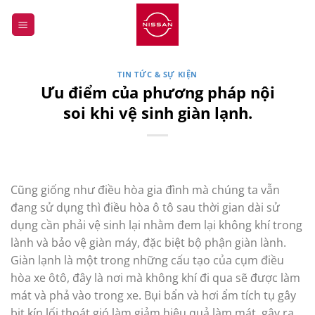
Bỏ
qua
nội
dung
TIN TỨC & SỰ KIỆN
Ưu điểm của phương pháp nội
soi khi vệ sinh giàn lạnh.
Cũng giống như điều hòa gia đình mà chúng ta vẫn
đang sử dụng thì điều hòa ô tô sau thời gian dài sử
dụng cần phải vệ sinh lại nhằm đem lại không khí trong
lành và bảo vệ giàn máy, đặc biệt bộ phận giàn lành.
Giàn lạnh là một trong những cấu tạo của cụm điều
hòa xe ôtô, đây là nơi mà không khí đi qua sẽ được làm
mát và phả vào trong xe. Bụi bẩn và hơi ẩm tích tụ gây
bịt kín lối thoát gió làm giảm hiệu quả làm mát, gây ra