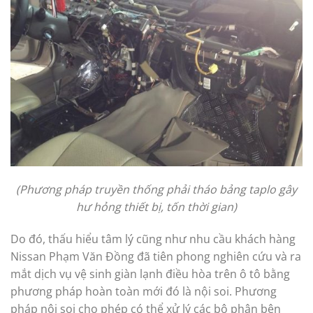
(Phương pháp truyền thống phải tháo bảng taplo gây
hư hỏng thiết bị, tốn thời gian)
Do đó, thấu hiểu tâm lý cũng như nhu cầu khách hàng
Nissan Phạm Văn Đồng đã tiên phong nghiên cứu và ra
mắt dịch vụ vệ sinh giàn lạnh điều hòa trên ô tô bằng
phương pháp hoàn toàn mới đó là nội soi. Phương
pháp nội soi cho phép có thể xử lý các bộ phận bên