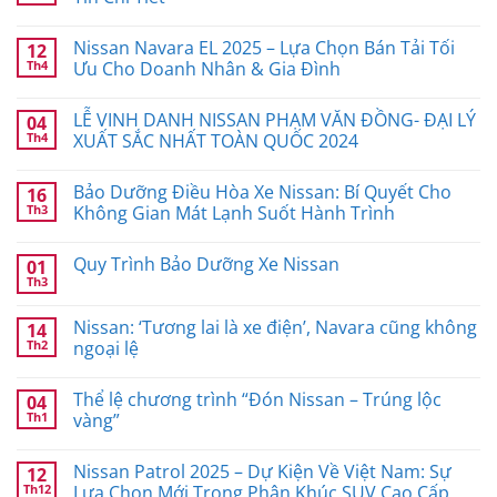
Nissan Navara EL 2025 – Lựa Chọn Bán Tải Tối
12
Th4
Ưu Cho Doanh Nhân & Gia Đình
LỄ VINH DANH NISSAN PHẠM VĂN ĐỒNG- ĐẠI LÝ
04
Th4
XUẤT SẮC NHẤT TOÀN QUỐC 2024
Bảo Dưỡng Điều Hòa Xe Nissan: Bí Quyết Cho
16
Th3
Không Gian Mát Lạnh Suốt Hành Trình
Quy Trình Bảo Dưỡng Xe Nissan
01
Th3
Nissan: ‘Tương lai là xe điện’, Navara cũng không
14
Th2
ngoại lệ
Thể lệ chương trình “Đón Nissan – Trúng lộc
04
Th1
vàng”
Nissan Patrol 2025 – Dự Kiện Về Việt Nam: Sự
12
Th12
Lựa Chọn Mới Trong Phân Khúc SUV Cao Cấp