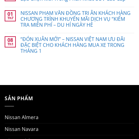
NISSAN PHẠM VĂN ĐỒNG TRI ÂN KHÁCH HÀNG
01
Th7
CHƯƠNG TRÌNH KHUYẾN MÃI DỊCH VỤ “KIỂM
TRA MIỄN PHÍ – DU HÍ NGÀY HÈ
“ĐÓN XUÂN MỚI” – NISSAN VIỆT NAM ƯU ĐÃI
08
Th1
ĐẶC BIỆT CHO KHÁCH HÀNG MUA XE TRONG
THÁNG 1
SẢN PHẨM
Nissan Almera
Nissan Navara